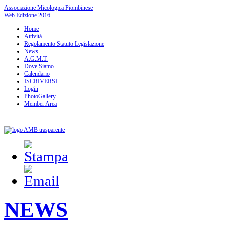
Associazione Micologica Piombinese
Web Edizione 2016
Home
Attività
Regolamento Statuto Legislazione
News
A.G.M.T.
Dove Siamo
Calendario
ISCRIVERSI
Login
PhotoGallery
Member Area
NEWS