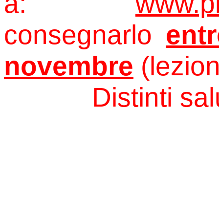
a:
www.pi
consegnarlo
ent
novembre
(lezion
Distinti salu